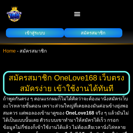
เข้าสู่ระบบ
สมัครสมาชิก
Home
-
สมัครสมาชิก
สมัครสมาชิก OneLove168 เว็บตรง
สมัครง่าย เข้าใช้งานได้ทันที
ถ้าพูดกันตรง ๆ ตอนแรกผมก็ไม่ได้คิดว่าจะต้องมานั่งสมัครเว็บ
อะไรหลายขั้นตอน เพราะส่วนใหญ่ที่เคยลองมันค่อนข้างยุ่งพอ
สมควร แต่พอลองเข้ามาดูของ
OneLove168
จริง ๆ แล้วมันไม่
ได้เป็นแบบนั้นเลย ตัวระบบเขาทำมาให้สมัครได้เร็ว กรอก
ข้อมูลไม่กี่ช่องก็เข้าใช้งานได้แล้ว ไม่ต้องเสียเวลานั่งไล่หลาย