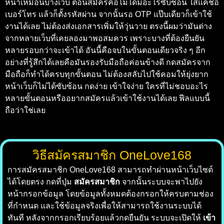
หน้าเหมือนบางเว็บ ตอนสมัครคือไม่ได้มีอะไรซับซ้อน ใส่แค่ชื่อ
เบอร์โทร แล้วก็ตั้งรหัสผ่าน จากนั้นรอ OTP แป๊บเดียวก็เข้าใช้
งานได้เลย ไม่ต้องส่งเอกสารเพิ่มให้วุ่นวาย ตรงนี้ผมว่ามันต่าง
จากหลายเว็บที่เคยลองมาพอสมควร เพราะบางที่ต้องยืนยัน
หลายรอบกว่าจะเข้าได้ อันนี้คือจบในขั้นตอนเดียวจริง ๆ อีก
อย่างที่รู้สึกได้เลยคือมันรองรับมือถือค่อนข้างดี กดสมัครจาก
มือถือก็ทำได้ครบทุกขั้นตอน ไม่ต้องสลับไปใช้คอมให้ยุ่งยาก
หน้าเว็บก็ไม่ได้ซับซ้อน กดง่าย เข้าใจง่าย ใครที่ไม่ชอบอะไร
หลายขั้นตอนหรืออยากสมัครแล้วเข้าใช้งานได้เลย ฟีลแบบนี้
ถือว่าใช่เลย
วิธีสมัครสมาชิก OneLove168
การสมัครสมาชิก OneLove168 สามารถทำผ่านหน้าเว็บไซต์
ได้โดยตรง กดที่ปุ่ม
สมัครสมาชิก
จากนั้นระบบจะพาไปยัง
หน้ากรอกข้อมูล โดยข้อมูลทั้งหมดต้องกรอกให้ครบตามช่อง
ที่กำหนด และใช้ข้อมูลจริงเพื่อให้สามารถใช้งานระบบได้
ทันที หลังจากกรอกเรียบร้อยแล้วกดยืนยัน ระบบจะเปิดให้
เข้า