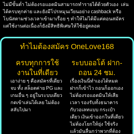
ไม่มีขั้นต่ำ ไม่ต้องรอแอดมินสามารถทำรายได้ด้วยตัวเอง เล่น
ได้ครบทุกค่าย และยังมีโปรหมุนเวียนอย่าง cashback หรือ
โบนัสตามช่วงเวลาเข้ามาเรื่อย ๆ ทำให้ไม่ได้มีแค่ตอนสมัคร
แต่ใช้งานต่อเนื่องก็ยังมีสิทธิพิเศษให้ใช้อยู่ตลอด
ทำไมต้องสมัคร OneLove168
ครบทุกการใช้
ระบบออโต้ ฝาก-
งานในที่เดียว
ถอน 24 ชม.
เอาง่าย ๆ คือสมัครที่เดียว
เรื่องเงินนี่ทำเองได้หมด
จบ ทั้ง สล็อตค่าย PG และ
ฝากก็เข้าไว ถอนก็ออกเอง
เกมอื่น ๆ อยู่ในระบบเดียว
ไม่ต้องรอแอดมินให้เสีย
กดเข้าเล่นได้เลย ไม่ต้อง
เวลา รองรับทั้งธนาคาร
สลับไปมา
กับวอเลทแบบ กระเป๋า
เดียว เงินเข้าออกในที่เดียว
ไม่ต้องโยกให้ยุ่ง ใช้จริง
แล้วมันลื่นกว่าพวกที่ต้อง