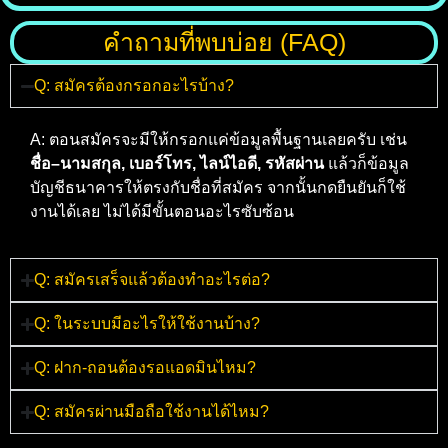
คำถามที่พบบ่อย (FAQ)
Q: สมัครต้องกรอกอะไรบ้าง?
A: ตอนสมัครจะมีให้กรอกแค่ข้อมูลพื้นฐานเลยครับ เช่น
ชื่อ–นามสกุล, เบอร์โทร, ไลน์ไอดี, รหัสผ่าน
แล้วก็ข้อมูล
บัญชีธนาคารให้ตรงกับชื่อที่สมัคร จากนั้นกดยืนยันก็ใช้
งานได้เลย ไม่ได้มีขั้นตอนอะไรซับซ้อน
Q: สมัครเสร็จแล้วต้องทำอะไรต่อ?
Q: ในระบบมีอะไรให้ใช้งานบ้าง?
Q: ฝาก-ถอนต้องรอแอดมินไหม?
Q: สมัครผ่านมือถือใช้งานได้ไหม?