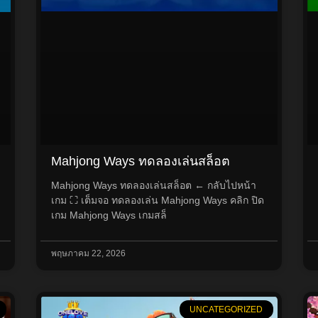
Mahjong Ways ทดลองเล่นสล็อต
Mahjong Ways ทดลองเล่นสล็อต ← กลับไปหน้า
เกม ⛶ เต็มจอ ทดลองเล่น Mahjong Ways คลิก ปิด
เกม Mahjong Ways เกมสล็
พฤษภาคม 22, 2026
UNCATEGORIZED