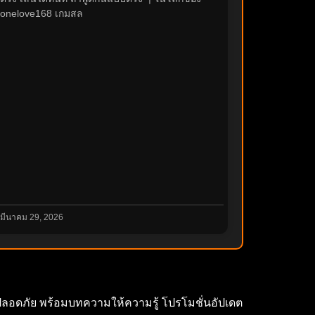
onelove168 เกมสล
มีนาคม 29, 2026
ร ปลอดภัย พร้อมบทความให้ความรู้ โปรโมชั่นอัปเดต