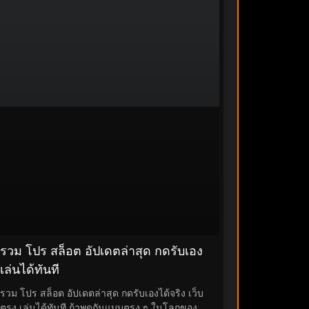
รวม โปร สล็อต อัปเดตล่าสุด กดรับเอง
เล่นได้ทันที
รวม โปร สล็อต อัปเดตล่าสุด กดรับเองได้จริง เว็บ
ตรง เล่นได้ทันที ถ้าพูดกันแบบตรง ๆ ในโลกของ