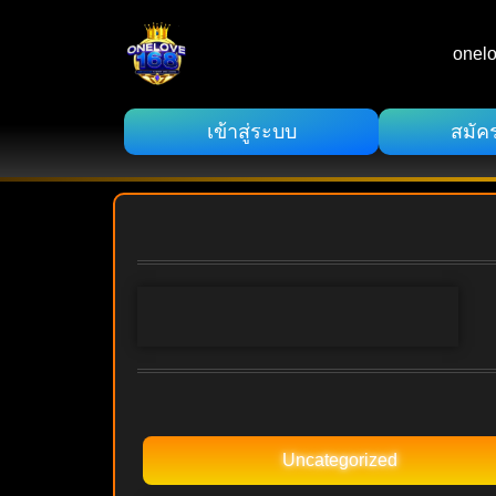
onel
เข้าสู่ระบบ
สมัค
Uncategorized