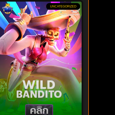
UNCATEGORIZED