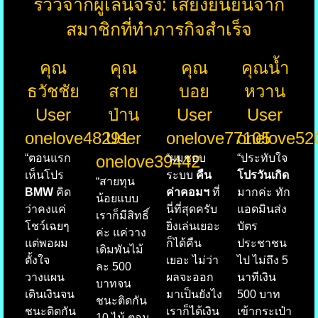
รีวิวจากผู้เล่นจริง: เสียงยืนยันจาก
สมาชิกที่ทำภารกิจสำเร็จ
คุณ
คุณ
คุณ
คุณน้ำ
ธวัชชัย
สาย
บอย
หวาน
User
ป่าน
User
User
onelove48291
User
onelove77105
onelove52
“ตอนแรก
onelove39442
“ผมชอบ
“ประทับใจ
เห็นโปร
ระบบ
คืน
โปรวันเกิด
“สายทุน
BMW
คิด
ค่าคอมฯ
ที่
มากค่ะ ทัก
น้อยแบบ
ว่าคงแค่
นี่ที่สุดครับ
แอดมินส่ง
เราก็มีสิทธิ์
โชว์เฉยๆ
ยิ่งเล่นเยอะ
บัตร
ค่ะ แค่วาง
แต่พอผม
ก็ได้คืน
ประชาชน
เดิมพันไม้
ตั้งใจ
เยอะ ไม่ว่า
ไป ไม่ถึง 5
ละ 500
วางแผน
ผลจะออก
นาทีเงิน
บาทจน
เดินเงินจน
มาเป็นยังไง
500 บาท
ชนะติดกัน
ชนะติดกัน
เราก็ได้เงิน
เข้ากระเป๋า
10 ไม้ ตอน