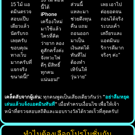
15 ไม้ แอ
ส่วนนี้
เลย เอาไป
นี้ได้
ดมินตรวจ
แหละมา
ต่อยอดจน
iPhone
สอบแป๊บ
ช่วยดึงทุน
ถอนได้จริง
เครื่องใหม่
เดียวแล้ว
คืน แถม
ระบบเค้า
มาใช้แล้ว
นัดรับรถ
ถอนออก
เสถียรและ
ใครที่คิด
เลยครับ
มาเป็น
แอดมินบ
ว่ายาก ลอง
ขอบคุณ
เงินสดได้
ริการดีมาก
ดูสักครั้งค่ะ
ทางเว็บ
ทันทีไม่
จริงๆ ค่ะ”
จังหวะไพ่
มากครับที่
ต้องทำ
ดีๆ มีสิทธิ์
แจกจริง
เทิร์นให้
ทุกคน
ขนาดนี้!”
วุ่นวาย”
แน่นอน!”
เคล็ดลับจากผู้เล่น:
ทุกคนพูดเป็นเสียงเดียวกันว่า
“
อย่าลืมหยุด
เล่นแล้วแจ้งแอดมินทันที
“
เมื่อทำครบเงื่อนไข เพื่อให้เจ้า
หน้าที่ตรวจสอบสถิติและมอบรางวัลได้รวดเร็วที่สุดครับ!
ทำไมต้องเลือกโปรโมชั่นกับ