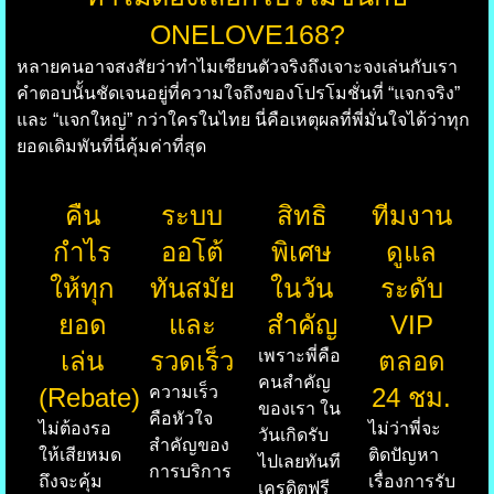
ONELOVE168?
หลายคนอาจสงสัยว่าทำไมเซียนตัวจริงถึงเจาะจงเล่นกับเรา
คำตอบนั้นชัดเจนอยู่ที่ความใจถึงของโปรโมชั่นที่ “แจกจริง”
และ “แจกใหญ่” กว่าใครในไทย นี่คือเหตุผลที่พี่มั่นใจได้ว่าทุก
ยอดเดิมพันที่นี่คุ้มค่าที่สุด
คืน
ระบบ
สิทธิ
ทีมงาน
กำไร
ออโต้
พิเศษ
ดูแล
ให้ทุก
ทันสมัย
ในวัน
ระดับ
ยอด
และ
สำคัญ
VIP
เล่น
รวดเร็ว
เพราะพี่คือ
ตลอด
คนสำคัญ
(Rebate)
ความเร็ว
24 ชม.
ของเรา ใน
คือหัวใจ
ไม่ต้องรอ
ไม่ว่าพี่จะ
วันเกิดรับ
สำคัญของ
ให้เสียหมด
ติดปัญหา
ไปเลยทันที
การบริการ
ถึงจะคุ้ม
เรื่องการรับ
เครดิตฟรี