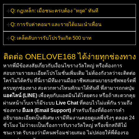
Q: กฎเหล็ก: เมื่อชนะครบต้อง "หยุด" ทันที
Q: การรับค่าคอมฯ และรายได้แนะนำเพื่อน
Q: เคล็ดลับการรับโปรวันเกิด 500 บาท
ติดต่อ ONELOVE168 ได้ง่ายทุกช่องทาง
หากพี่มีข้อสงสัยเกี่ยวกับเงื่อนไขรางวัลใหญ่ หรือต้องการ
สอบถามรายละเอียดโปรโมชั่นเพิ่มเติม ไม่ต้องกังวลว่าจะติดต่อ
ใครไม่ได้ครับ ที่นี่เรามีทีมงานมืออาชีพสแตนบายรอซัพพอร์ตพี่
ครบทุกช่องทาง สะดวกทางไหนทักมาได้ทันที พี่สามารถกดปุ่ม
แอดไลน์ (LINE)
เพื่อคุยกับแอดมินได้โดยตรง หรือถ้าสะดวกคุย
ผ่านหน้าเว็บเราก็มีระบบ
Live Chat
ที่ตอบไวไม่แพ้กัน รวมถึง
ช่องทาง
อีเมล (Email Support)
สำหรับเรื่องที่ต้องการคำ
อธิบายละเอียดเป็นพิเศษ เรามีทีมงานคอยดูแลพี่จริงๆ ตลอด 24
ชั่วโมง ไม่ว่าจะเป็นเรื่องการรับรางวัลใหญ่ หรือเช็กสถิติไม้
ชนะรวด รับรองว่ามีคนพร้อมช่วยเสมอ ไม่ปล่อยให้พี่ต้องรอ