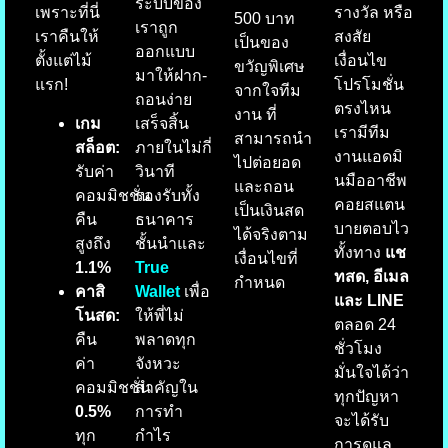
ระบบของ
เพราะที่นี่
รางวัล หรือ
500 บาท
เราถูก
เราคืนให้
สงสัย
เป็นของ
ออกแบบ
ตั้งแต่ไม้
เงื่อนไข
ขวัญพิเศษ
มาให้ฝาก-
แรก!
โปรโมชั่น
จากใจทีม
ถอนง่าย
ตรงไหน
งาน ที่
เกม
เสร็จสิ้น
เรามีทีม
สามารถนำ
สล็อต:
ภายในไม่กี่
งานแอดมิ
ไปต่อยอด
รับค่า
วินาที
นมืออาชีพ
และถอน
คอมมิชชั่น
รองรับทั้ง
คอยสแตน
เป็นเงินสด
คืน
ธนาคาร
บายตอบไว
ได้จริงตาม
สูงถึง
ชั้นนำและ
ทั้งทาง
แช
เงื่อนไขที่
1.1%
True
ทสด, อีเมล
กำหนด
คาสิ
Wallet
เพื่อ
และ LINE
โนสด:
ให้พี่ไม่
ตลอด 24
คืน
พลาดทุก
ชั่วโมง
ค่า
จังหวะ
มั่นใจได้ว่า
คอมมิชชั่น
สำคัญใน
ทุกปัญหา
0.5%
การทำ
จะได้รับ
ทุก
กำไร
การดูแล