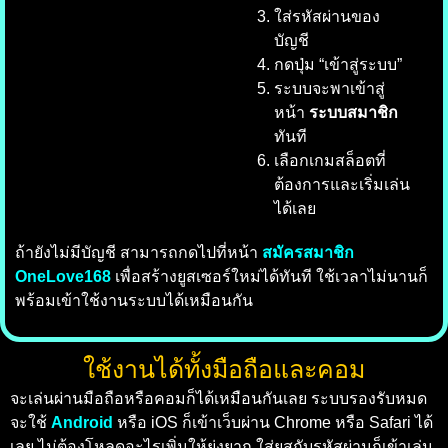
ใส่รหัสผ่านของ
บัญชี
กดปุ่ม “เข้าสู่ระบบ”
ระบบจะพาเข้าสู่
หน้า
ระบบสมาชิก
ทันที
เลือกเกมสล็อตที่
ต้องการและเริ่มเล่น
ได้เลย
ถ้ายังไม่มีบัญชี สามารถกดไปที่หน้า
สมัครสมาชิก
OneLove168
เพื่อสร้างยูสเซอร์ใหม่ได้ทันที ใช้เวลาไม่นานก็
พร้อมเข้าใช้งานระบบได้เหมือนกัน
ใช้งานได้ทั้งมือถือและคอม
จะเล่นผ่านมือถือหรือคอมก็ได้เหมือนกันเลย ระบบรองรับหมด
จะใช้
Android
หรือ iOS ก็เข้าเว็บผ่าน Chrome หรือ Safari ได้
เลย ไม่ต้องโหลดอะไรเพิ่มให้ยุ่งยาก ใส่ยูสกับรหัสผ่านก็เข้าเล่น