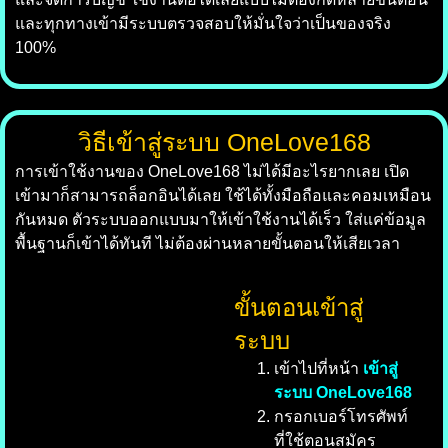
และทุกทางเข้ามีระบบตรวจสอบให้มั่นใจว่าเป็นของจริง
100%
วิธีเข้าสู่ระบบ OneLove168
การเข้าใช้งานของ OneLove168 ไม่ได้มีอะไรยากเลย เปิด
เข้ามาก็สามารถล็อกอินได้เลย ใช้ได้ทั้งมือถือและคอมเหมือน
กันหมด ตัวระบบออกแบบมาให้เข้าใช้งานได้เร็ว ใส่แค่ข้อมูล
พื้นฐานก็เข้าได้ทันที ไม่ต้องผ่านหลายขั้นตอนให้เสียเวลา
ขั้นตอนเข้าสู่
ระบบ
เข้าไปที่หน้า
เข้าสู่
ระบบ OneLove168
กรอกเบอร์โทรศัพท์
ที่ใช้ตอนสมัคร