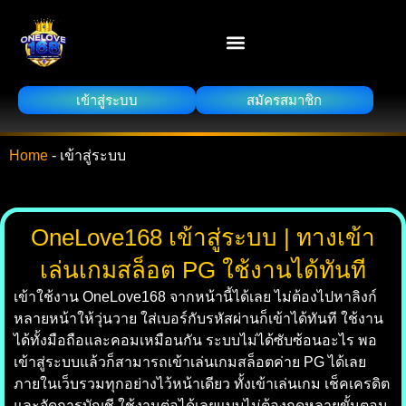
เข้าสู่ระบบ
สมัครสมาชิก
Home
-
เข้าสู่ระบบ
OneLove168 เข้าสู่ระบบ | ทางเข้า
เล่นเกมสล็อต PG ใช้งานได้ทันที
เข้าใช้งาน OneLove168 จากหน้านี้ได้เลย ไม่ต้องไปหาลิงก์
หลายหน้าให้วุ่นวาย ใส่เบอร์กับรหัสผ่านก็เข้าได้ทันที ใช้งาน
ได้ทั้งมือถือและคอมเหมือนกัน ระบบไม่ได้ซับซ้อนอะไร พอ
เข้าสู่ระบบแล้วก็สามารถเข้าเล่นเกมสล็อตค่าย PG ได้เลย
ภายในเว็บรวมทุกอย่างไว้หน้าเดียว ทั้งเข้าเล่นเกม เช็คเครดิต
และจัดการบัญชี ใช้งานต่อได้เลยแบบไม่ต้องกดหลายขั้นตอน